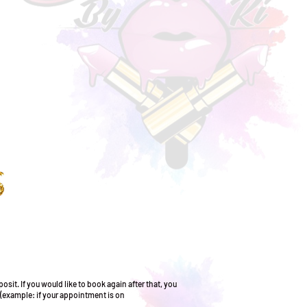
it. If you would like to book again after that, you
 (example: if your appointment is on