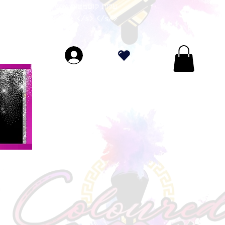
עלות קוסמטית אישית לכל הזמנות מעל 70 דו
</s> </s> </s> </s> </s> </s> </s> </s> </s> </s> </s> </s>
.