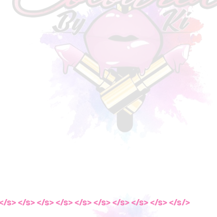
</s> </s> </s> </s> </s> </s> </s> </s> </s> </s> </s> </s>