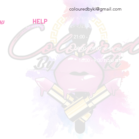
ג'ורג'יה, ארה"ב
colouredbyki@gmail.com
</s> </s> </s> </s> </s> </s> </s> </s> </s> </s> </s> </s>
HELP
שע
</s> </s> </s> </s> </s> </s> </s> </s> </s> </s> </s> </s>
יום ראשון 10:00 - 21:00
שני-שישי 09:00 - 20:00
יום שבת 9:00 - 16:00