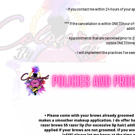
- If you contact me within 24 hours of your 
*** If the cancellation is within ONE (1) hour
addit
- Appointments that are cancelled prior to 24
notice ONE (1) tim
- I will implement the practices I've s