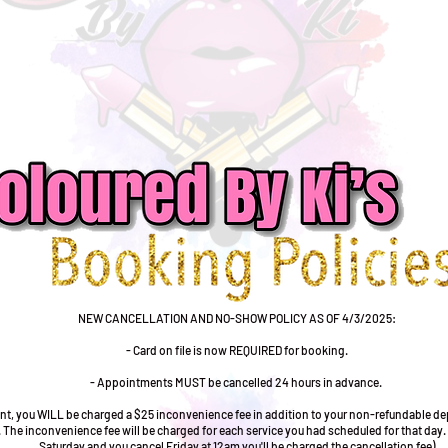
NEW CANCELLATION AND NO-SHOW POLICY AS OF 4/3/2025:
- Card on file is now REQUIRED for booking.
- Appointments MUST be cancelled 24 hours in advance.
nt, you WILL be charged a $25 inconvenience fee in addition to your non-refundable depos
. The inconvenience fee will be charged for each service you had scheduled for that day.
Saturday and you cancel Friday at 12am you'll be charged the cancellation fee)