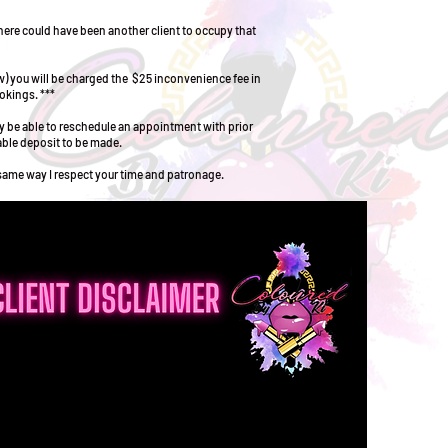
here could have been another client to occupy that
ow) you will be charged the $25 inconvenience fee in
okings. ***
nly be able to reschedule an appointment with prior
able deposit to be made.
e same way I respect your time and patronage.