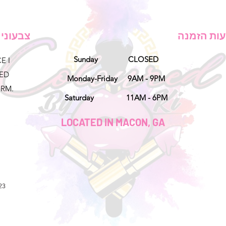
ות הזמנה
צבעוני KI
Sunday CLOSED
E I
NED
Monday-Friday 9AM - 9PM
ORM.
Saturday 11AM - 6PM
LOCATED IN MACON, GA
23