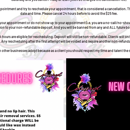
appointment and try to reschedule your appointment, that is considered a cancellation. T
date and time. Please cancel 24 hours before to avoid the $25 fee.
 of your appointment or do not show up to your appointment (i.e. you are a no-call/no-sh
ion to your non-refundable deposit. And you will be banned from any and ALL future bo
 hours are eligible for rescheduling. Deposit will still be non-refundable. Clients will o
e. Any rescheduling after the first attempt will be voided and require another non-refund
een other businesses adopt because as a client you should respect my time and talent th