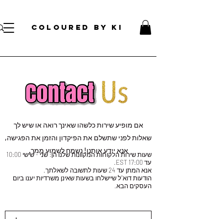
עלות קוסמטית אישית לכל הזמנות מעל 70 דולר!
</s> </s> </s> </s> </s> </s> </s> </s> </s> </s> </s> </s>
COLOURED BY KI
אם מופיע שירות כלשהו שאינך רואה או שיש לך
שאלות לפני שתשלם את הפיקדון והזמן את הפגישה,
אנא יידע אותנו! נשמח לשמוע ממך.
שעות שירות הלקוחות המקוונות שלנו הן: שני - שישי 10:00
עד 17:00 EST.
אנא המתן עד 24 שעות לתשובה לשאלתך.
הודעות דוא"ל שיישלחו בשעות שאינן משרדיות יענו ביום
העסקים הבא.