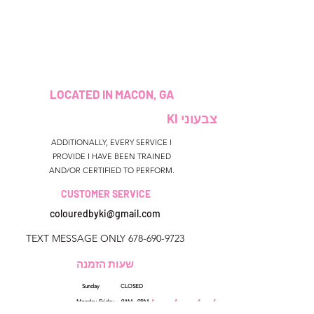
LOCATED IN MACON, GA
צבעוני KI
ADDITIONALLY, EVERY SERVICE I
PROVIDE I HAVE BEEN TRAINED
AND/OR CERTIFIED TO PERFORM.
CUSTOMER SERVICE
colouredbyki@gmail.com
TEXT MESSAGE ONLY
678-690-9723
שעות הזמנה
Sunday CLOSED
</s> </s> </s> </s>
Monday-Friday 9AM - 9PM