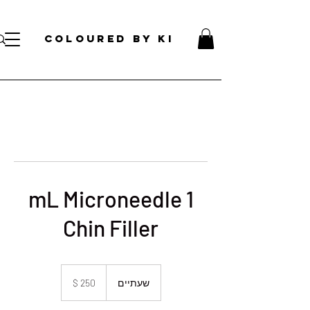
עלות קוסמטית אישית לכל הזמנות מעל 70 דולר!
</s> </s> </s> </s> </s> </s> </s> </s> </s> </s> </s> </s>
COLOURED BY KI
1 mL Microneedle
Chin Filler
250
דולר
שעתיים
ש
אמריקאי
ע
ת