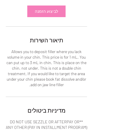
י
י
לביצוע הזמנה
ם
תיאור השירות
Allows you to deposit filler where you lack
volume in your chin. This price is for 1 mL. You
can put up to 3 mL in chin. This is place on the
chin, not under. This is not a double chin
treatment. If you would like to target the area
under your chin please book fat dissolve and/or
add on jaw line filler.
מדיניות ביטולים
**DO NOT USE SEZZLE OR AFTERPAY OR
ANY OTHER (PAY IN INSTALLMENT PROGRAM)