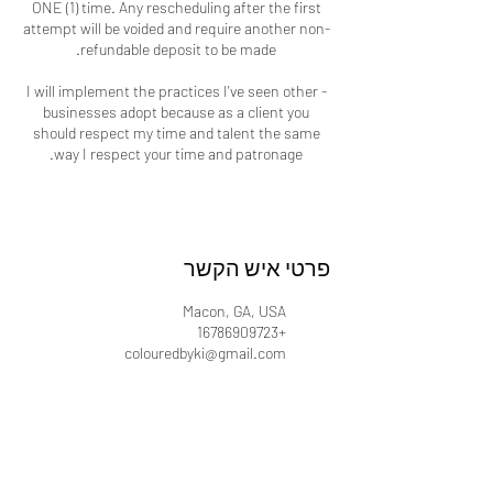
ONE (1) time. Any rescheduling after the first
attempt will be voided and require another non-
- I will implement the practices I've seen other
businesses adopt because as a client you
should respect my time and talent the same
way I respect your time and patronage.
פרטי איש הקשר
Macon, GA, USA
+16786909723
colouredbyki@gmail.com
LOCATED IN MACON, GA
צבעוני KI