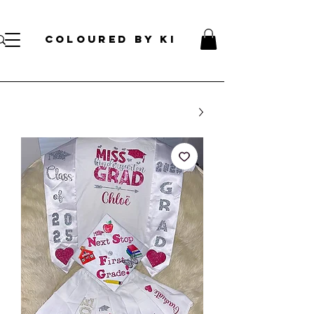
עלות קוסמטית אישית לכל הזמנות מעל 70 דולר!
</s> </s> </s> </s> </s> </s> </s> </s> </s> </s> </s> </s>
COLOURED BY KI