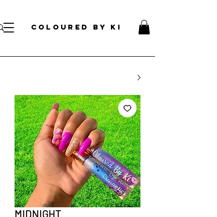
עלות קוסמטית אישית לכל הזמנות מעל 70 דולר!
</s> </s> </s> </s> </s> </s> </s> </s> </s> </s> </s> </s>
COLOURED BY KI
MIDNIGHT