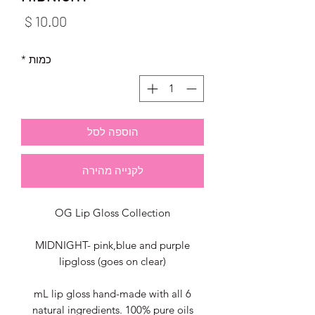
מחיר
כמות
*
הוספה לסל
לקנייה מהירה
OG Lip Gloss Collection
MIDNIGHT- pink,blue and purple
lipgloss (goes on clear)
6 mL lip gloss hand-made with all
natural ingredients. 100% pure oils