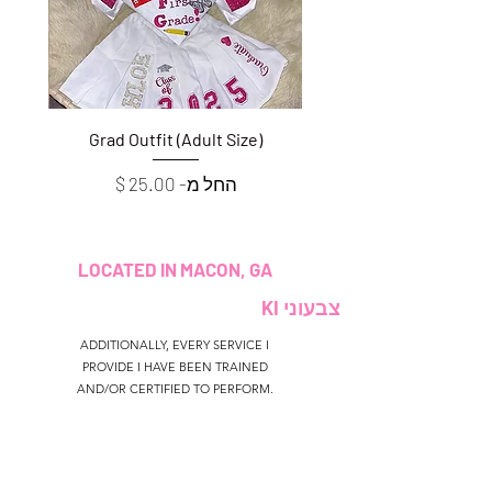
e)
Grad Outfit (Adult Size)
מחיר מבצע
החל מ-
LOCATED IN MACON, GA
צבעוני KI
ADDITIONALLY, EVERY SERVICE I
PROVIDE I HAVE BEEN TRAINED
AND/OR CERTIFIED TO PERFORM.
CUSTOMER SERVICE
colouredbyki@gmail.com