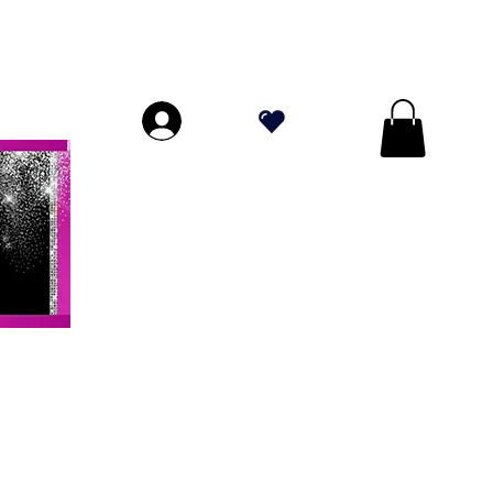
עלות קוסמטית אישית לכל הזמנות מעל 70 דו
</s> </s> </s> </s> </s> </s> </s> </s> </s> </s> </s> </s>
.