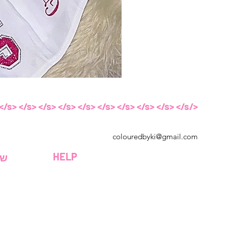
</s> </s> </s> </s> </s> </s> </s> </s> </s> </s> </s> </s>
ג'ורג'יה, ארה"ב
colouredbyki@gmail.com
</s> </s> </s> </s> </s> </s> </s> </s> </s> </s> </s> </s>
HELP
שע
</s> </s> </s> </s> </s> </s> </s> </s> </s> </s> </s> </s>
יום ראשון 10:00 - 21:00
שני-שישי 09:00 - 20:00
יום שבת 9:00 - 16:00