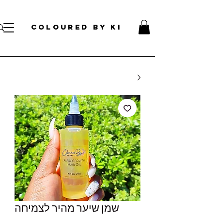
עלות קוסמטית אישית לכל הזמנות מעל 70 דולר!
</s> </s> </s> </s> </s> </s> </s> </s> </s> </s> </s> </s>
COLOURED BY KI
שמן שיער מהיר לצמיחה