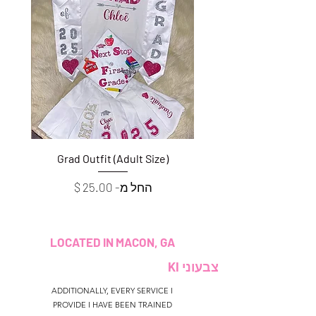
e)
Grad Outfit (Adult Size)
מחיר מבצע
החל מ-
LOCATED IN MACON, GA
צבעוני KI
ADDITIONALLY, EVERY SERVICE I
PROVIDE I HAVE BEEN TRAINED