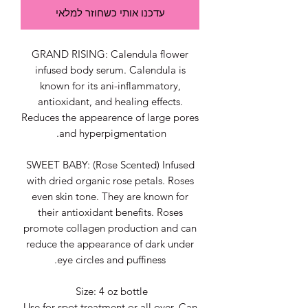
עדכנו אותי כשחוזר למלאי
GRAND RISING: Calendula flower
infused body serum. Calendula is
known for its ani-inflammatory,
antioxidant, and healing effects.
Reduces the appearence of large pores
and hyperpigmentation.
SWEET BABY: (Rose Scented) Infused
with dried organic rose petals. Roses
even skin tone. They are known for
their antioxidant benefits. Roses
promote collagen production and can
reduce the appearance of dark under
eye circles and puffiness.
Size: 4 oz bottle
Use for spot treatment or all over. Can