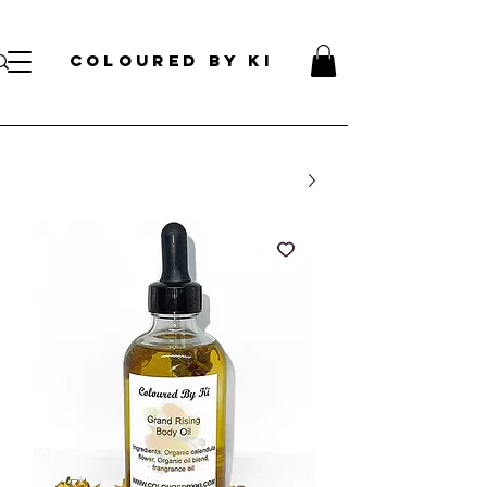
עלות קוסמטית אישית לכל הזמנות מעל 70 דולר!
</s> </s> </s> </s> </s> </s> </s> </s> </s> </s> </s> </s>
COLOURED BY KI