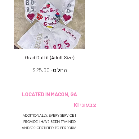
e)
Grad Outfit (Adult Size)
מחיר מבצע
החל מ-
LOCATED IN MACON, GA
צבעוני KI
ADDITIONALLY, EVERY SERVICE I
PROVIDE I HAVE BEEN TRAINED
AND/OR CERTIFIED TO PERFORM.
CUSTOMER SERVICE