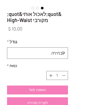
&quot;לאכול אותי&quot;
מקורבי High-Waist
מחיר
גודל
*
כמות
*
הוספה לסל
לקנייה מהירה