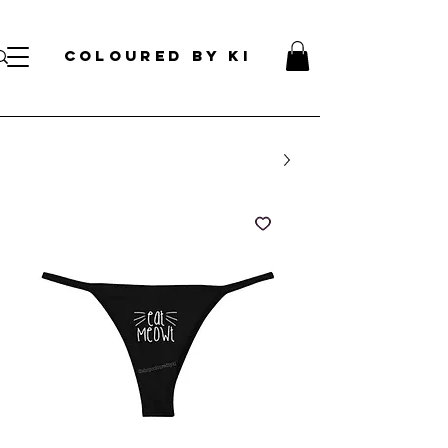
עלות קוסמטית אישית לכל הזמנות מעל 70 דולר!
</s> </s> </s> </s> </s> </s> </s> </s> </s> </s> </s> </s>
COLOURED BY KI