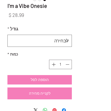
I'm a Vibe Onesie
מחיר
גודל
*
כמות
*
הוספה לסל
לקנייה מהירה