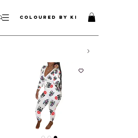
עלות קוסמטית אישית לכל הזמנות מעל 70 דולר!
</s> </s> </s> </s> </s> </s> </s> </s> </s> </s> </s> </s>
COLOURED BY KI