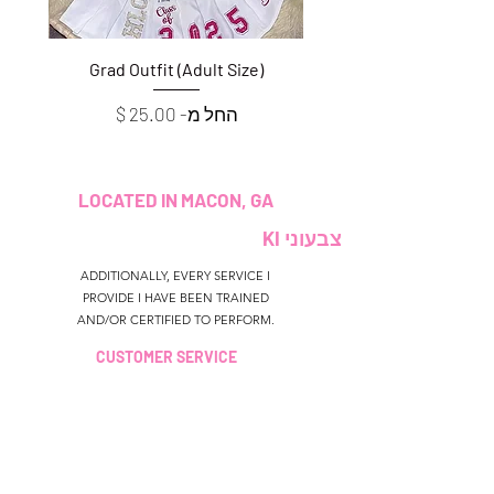
e)
Grad Outfit (Adult Size)
מחיר מבצע
החל מ-
LOCATED IN MACON, GA
צבעוני KI
ADDITIONALLY, EVERY SERVICE I
PROVIDE I HAVE BEEN TRAINED
AND/OR CERTIFIED TO PERFORM.
CUSTOMER SERVICE
colouredbyki@gmail.com
TEXT MESSAGE ONLY
678-690-9723
שעות הזמנה