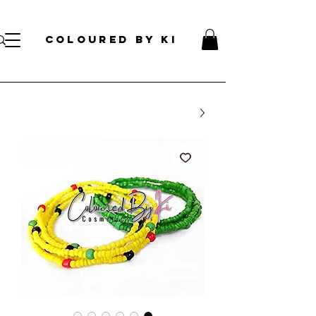
עלות קוסמטית אישית לכל הזמנות מעל 70 דולר!
</s> </s> </s> </s> </s> </s> </s> </s> </s> </s> </s> </s>
COLOURED BY KI