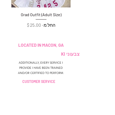
e)
Grad Outfit (Adult Size)
מחיר מבצע
החל מ-
LOCATED IN MACON, GA
צבעוני KI
ADDITIONALLY, EVERY SERVICE I
PROVIDE I HAVE BEEN TRAINED
AND/OR CERTIFIED TO PERFORM.
CUSTOMER SERVICE
colouredbyki@gmail.com
TEXT MESSAGE ONLY
678-690-9723
שעות הזמנה