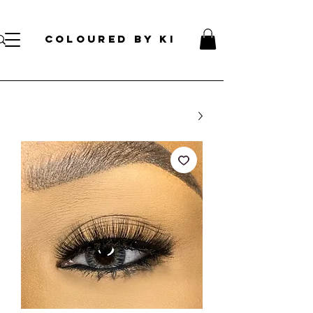
עלות קוסמטית אישית לכל הזמנות מעל 70 דולר!
</s> </s> </s> </s> </s> </s> </s> </s> </s> </s> </s> </s>
COLOURED BY KI