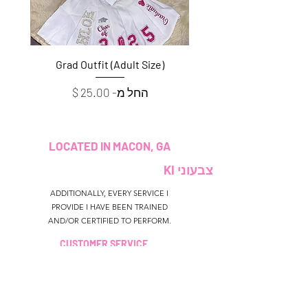
e)
Grad Outfit (Adult Size)
מחיר מבצע
החל מ-
LOCATED IN MACON, GA
צבעוני KI
ADDITIONALLY, EVERY SERVICE I
PROVIDE I HAVE BEEN TRAINED
AND/OR CERTIFIED TO PERFORM.
CUSTOMER SERVICE
colouredbyki@gmail.com
TEXT MESSAGE ONLY
678-690-9723